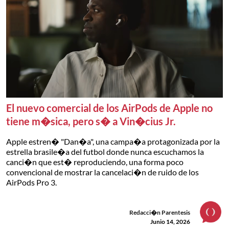
El nuevo comercial de los AirPods de Apple no
tiene m�sica, pero s� a Vin�cius Jr.
Apple estren� "Dan�a", una campa�a protagonizada por la
estrella brasile�a del futbol donde nunca escuchamos la
canci�n que est� reproduciendo, una forma poco
convencional de mostrar la cancelaci�n de ruido de los
AirPods Pro 3.
Redacci�n Parentesis
Junio 14, 2026