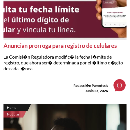
Anuncian prorroga para registro de celulares
La Comisi�n Reguladora modific� la fecha l�mite de
registro, que ahora ser� determinada por el �ltimo d�gito
de cada l�nea.
Redacci�n Parentesis
Junio 25, 2026
Home
Noticias