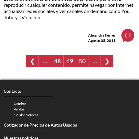
reproducir cualquier contenido, permite navegar por Internet,
actualizar redes sociales y ver canales on demand como You
Tube y TVolución.
Alejandra Ferrer
Agosto 05, 2011
❮
…
48
49
50
…
❯
Contacto
Empleo
Ventas
Colaboradores
Cotizador de Precios de Autos Usados
Nuestras politicas