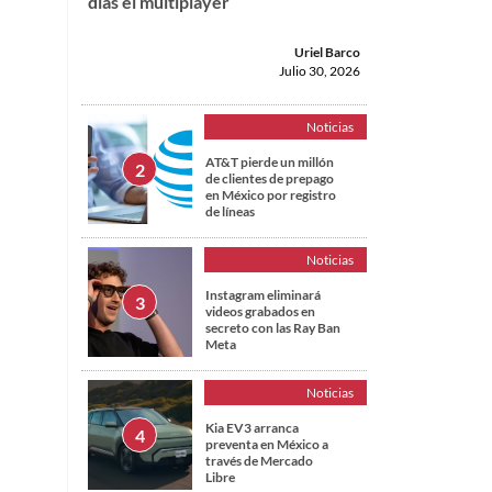
días el multiplayer
Uriel Barco
Julio 30, 2026
,
Noticias
AT&T pierde un millón
de clientes de prepago
en México por registro
de líneas
Noticias
Instagram eliminará
videos grabados en
secreto con las Ray Ban
Meta
Noticias
Kia EV3 arranca
preventa en México a
través de Mercado
Libre