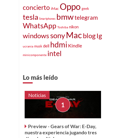
Oppo
concierto
iMac
geek
bmw
tesla
telegram
s
Smartphones
WhatsApp
nikon
Toshiba
Mac
sony
windows
blog
Ig
hdmi
Kindle
dell
musk
ucrania
intel
minicomponente
Lo más leído
Noticias
Preview - Gears of War: E-Day,
nuestra experiencia jugando tres