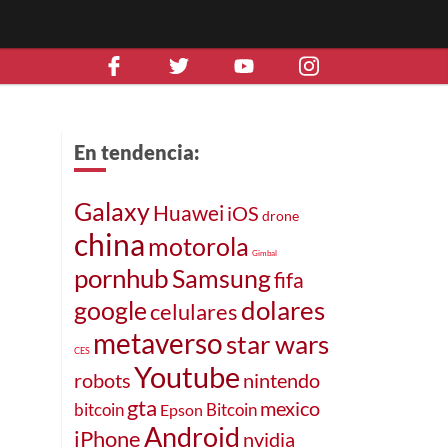
En tendencia:
Galaxy
Huawei
iOS
drone
china
motorola
Gimbal
pornhub
Samsung
fifa
dolares
google
celulares
metaverso
star wars
CES
Youtube
robots
nintendo
gta
mexico
bitcoin
Bitcoin
Epson
Android
iPhone
nvidia