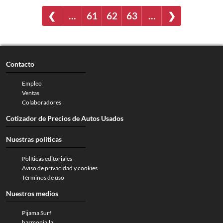
❮
…
61
62
63
…
❯
Contacto
Empleo
Ventas
Colaboradores
Cotizador de Precios de Autos Usados
Nuestras politicas
Políticas editoriales
Aviso de privacidad y cookies
Términos de uso
Nuestros medios
Pijama Surf
harmonia.la