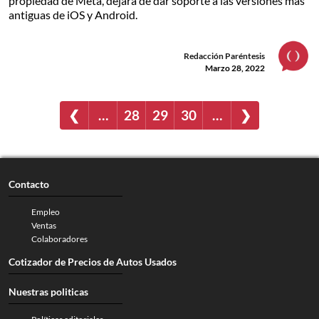
propiedad de Meta, dejará de dar soporte a las versiones más
antiguas de iOS y Android.
Redacción Paréntesis
Marzo 28, 2022
❮
…
28
29
30
…
❯
Contacto
Empleo
Ventas
Colaboradores
Cotizador de Precios de Autos Usados
Nuestras politicas