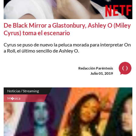
De Black Mirror a Glastonbury, Ashley O (Miley
Cyrus) toma el escenario
Cyrus se puso de nuevo la peluca morada para interpretar On
a Roll, el último sencillo de Ashley O.
Redacción Paréntesis
Julio 01, 2019
Noticias / Streaming
M�sica