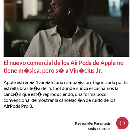
El nuevo comercial de los AirPods de Apple no
tiene m�sica, pero s� a Vin�cius Jr.
Apple estren� "Dan�a", una campa�a protagonizada por la
estrella brasile�a del futbol donde nunca escuchamos la
canci�n que est� reproduciendo, una forma poco
convencional de mostrar la cancelaci�n de ruido de los
AirPods Pro 3.
Redacci�n Parentesis
Junio 14, 2026