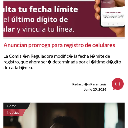
Anuncian prorroga para registro de celulares
La Comisi�n Reguladora modific� la fecha l�mite de
registro, que ahora ser� determinada por el �ltimo d�gito
de cada l�nea.
Redacci�n Parentesis
Junio 25, 2026
Home
Noticias