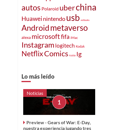
china
autos
uber
Polaroid
usb
Huawei
nintendo
netbooks
metaverso
Android
microsoft
fifa
alexa
iMac
Instagram
logitech
Kodak
Netflix
Comics
Ig
rusia
Lo más leído
Noticias
Preview - Gears of War: E-Day,
nuestra experiencia jugando tres