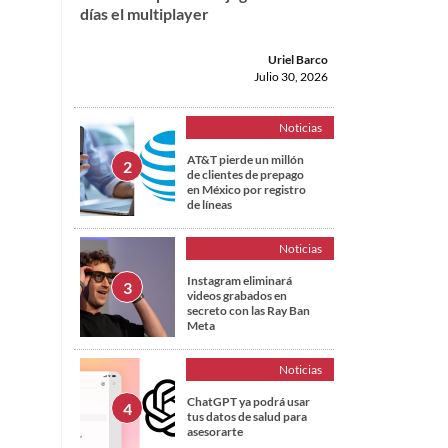
días el multiplayer
Uriel Barco
Julio 30, 2026
Noticias
AT&T pierde un millón
de clientes de prepago
en México por registro
de líneas
Noticias
Instagram eliminará
videos grabados en
secreto con las Ray Ban
Meta
Noticias
ChatGPT ya podrá usar
tus datos de salud para
asesorarte