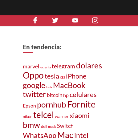
En tendencia:
dolares
telegram
marvel
ucrania
Oppo
iPhone
tesla
CES
MacBook
google
lumix
twitter
celulares
bitcoin
hp
Fornite
pornhub
Epson
telcel
xiaomi
warner
nikon
bmw
Switch
dell
musk
Mac
intel
WhatsApp