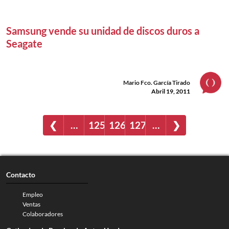
Samsung vende su unidad de discos duros a
Seagate
Mario Fco. García Tirado
Abril 19, 2011
❮
…
125
126
127
…
❯
Contacto
Empleo
Ventas
Colaboradores