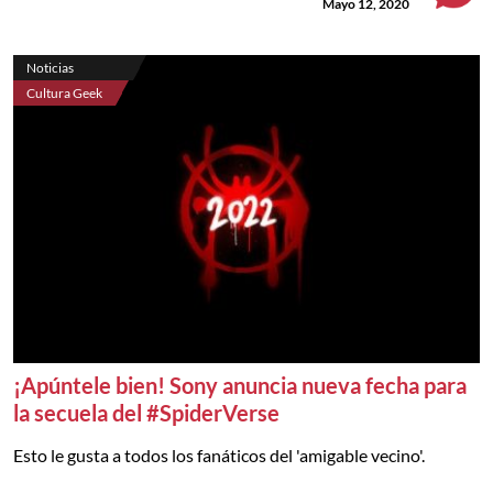
Mayo 12, 2020
Noticias
Cultura Geek
¡Apúntele bien! Sony anuncia nueva fecha para
la secuela del #SpiderVerse
Esto le gusta a todos los fanáticos del 'amigable vecino'.