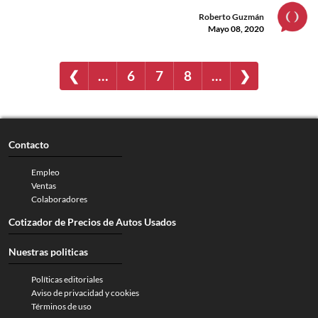
Roberto Guzmán
Mayo 08, 2020
❮
…
6
7
8
…
❯
Contacto
Empleo
Ventas
Colaboradores
Cotizador de Precios de Autos Usados
Nuestras politicas
Políticas editoriales
Aviso de privacidad y cookies
Términos de uso