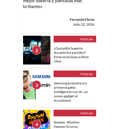
mejor batería y pantallas más
brillantes
Fernanda Flores
Julio 22, 2026
Noticias
¿Qué pidió la gente
durante los partidos?
Estas sorpresas se llevó
Uber
Noticias
Samsung presenta sus
primeras gafas
inteligentes con IA. un
nuevo gadget al
ecosistema
Noticias
Review - Rhythm
Heaven Groove,