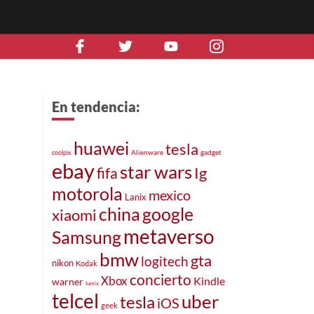
En tendencia:
huawei
tesla
Alienware
gadget
coolpix
ebay
star wars
fifa
Ig
motorola
mexico
Lanix
china
google
xiaomi
metaverso
Samsung
bmw
gta
logitech
nikon
Kodak
concierto
Xbox
Kindle
warner
lumix
telcel
uber
tesla
iOS
geek