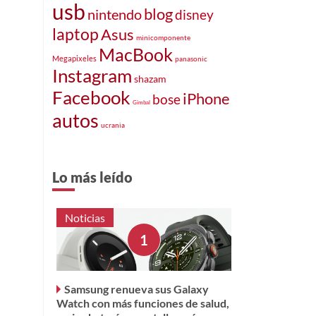
usb
blog
nintendo
disney
laptop
Asus
minicomponente
MacBook
Megapixeles
panasonic
Instagram
shazam
Facebook
iPhone
bose
Gimbal
autos
ucrania
Lo más leído
Noticias
Samsung renueva sus Galaxy
Watch con más funciones de salud,