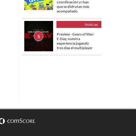
coordinación y risas
que se disfrutan más
acompañado
Noticias
Preview - Gears of War:
E-Day, nuestra
experiencia jugando
tres días el multiplayer