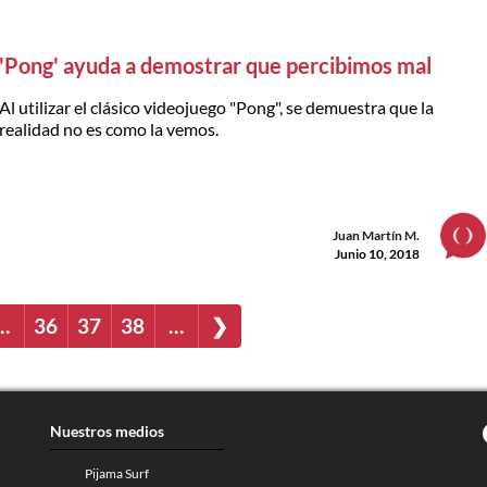
'Pong' ayuda a demostrar que percibimos mal
Al utilizar el clásico videojuego "Pong", se demuestra que la
realidad no es como la vemos.
Juan Martín M.
Junio 10, 2018
…
36
37
38
…
❯
Nuestros medios
Pijama Surf