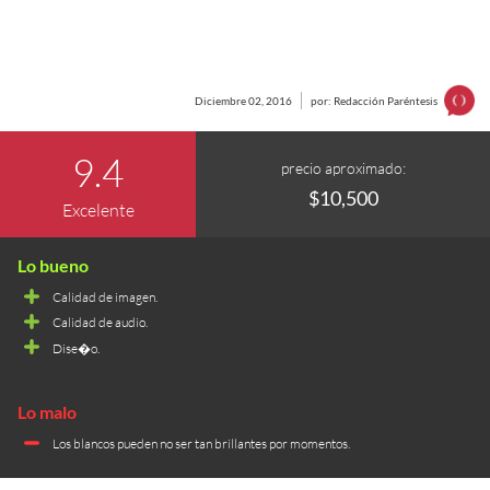
Diciembre 02, 2016
por: Redacción Paréntesis
9.4
precio aproximado:
$10,500
Excelente
Calidad de imagen.
Calidad de audio.
Dise�o.
Los blancos pueden no ser tan brillantes por momentos.