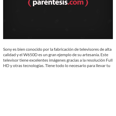
Sony es bien conocido por la fabricación de televisores de alta
calidad y el W650D es un gran ejemplo de su artesanía. Este
televisor tiene excelentes imágenes gracias a la resolución Full
HD y otras tecnologías. Tiene todo lo necesario para llevar tu
sistema de cine en casa al siguiente nivel.
La resolución y calidad de imagen de esta televisión se da
gracias a una tecnología llamada X-Reality PRO. Esta
Leer más
innovación utiliza la reducción del ruido para agudizar cada
escena, dando por resultado gran claridad y calidad de la
imagen. El resultado es una televisión Full HD que se ve mejor
Nuestros lectores calificaron este producto
que otros televisores del mismo tamaño y tecnología.
con: