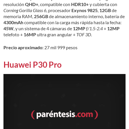
resolución
QHD+
, compatible con
HDR10+
y cubierta con
Corning Gorilla Glass 6
, procesador
Exynos 9825
,
12GB
de
memoria RAM,
256GB
de almacenamiento interno, batería de
4300mAh
compatible con la carga más rápida hasta la fecha:
45W
, y un sistema de 4 cámaras de
12MP
f/1.5-2.4
+
12MP
telefoto +
16MP
ultra gran angular +
TOF 3D
.
Precio aproximado:
27 mil 999 pesos
Huawei P30 Pro