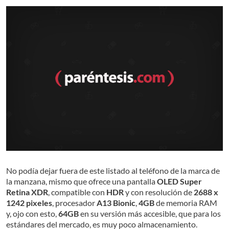
No podía dejar fuera de este listado al teléfono de la marca de
la manzana, mismo que ofrece una pantalla
OLED Super
Retina XDR
, compatible con
HDR
y con resolución de
2688 x
1242 pixeles
, procesador
A13 Bionic
,
4GB
de memoria RAM
y, ojo con esto,
64GB
en su versión más accesible, que para los
estándares del mercado, es muy poco almacenamiento.