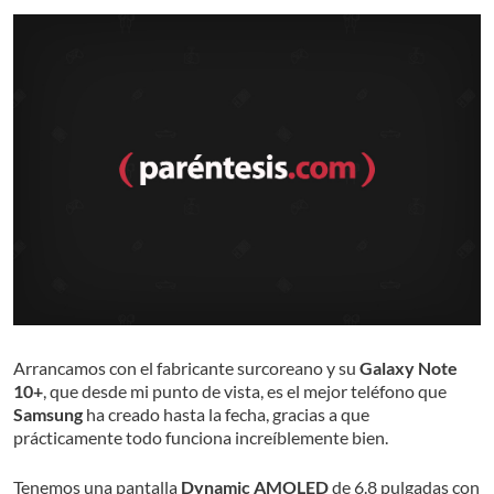
Arrancamos con el fabricante surcoreano y su
Galaxy Note
10+
, que desde mi punto de vista, es el mejor teléfono que
Samsung
ha creado hasta la fecha, gracias a que
prácticamente todo funciona increíblemente bien.
Tenemos una pantalla
Dynamic AMOLED
de 6.8 pulgadas con