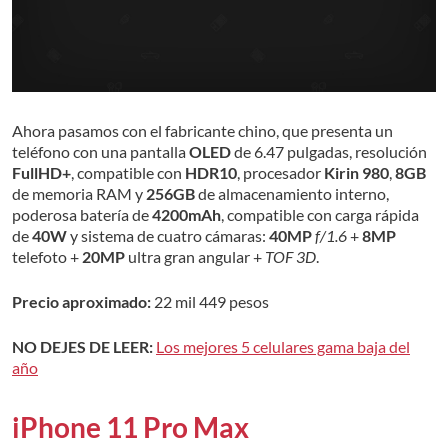
Ahora pasamos con el fabricante chino, que presenta un
teléfono con una pantalla
OLED
de 6.47 pulgadas, resolución
FullHD+
, compatible con
HDR10
, procesador
Kirin 980
,
8GB
de memoria RAM y
256GB
de almacenamiento interno,
poderosa batería de
4200mAh
, compatible con carga rápida
de
40W
y sistema de cuatro cámaras:
40MP
f/1.6
+
8MP
telefoto +
20MP
ultra gran angular +
TOF 3D
.
Precio aproximado:
22 mil 449 pesos
NO DEJES DE LEER:
Los mejores 5 celulares gama baja del
año
iPhone 11 Pro Max