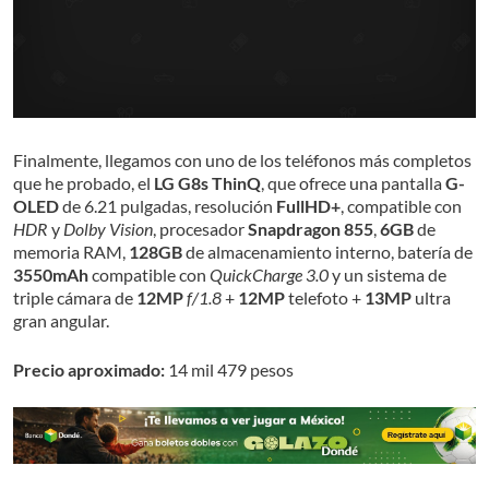
Finalmente, llegamos con uno de los teléfonos más completos
que he probado, el
LG G8s ThinQ
, que ofrece una pantalla
G-
OLED
de 6.21 pulgadas, resolución
FullHD+
, compatible con
HDR
y
Dolby Vision
, procesador
Snapdragon
855
,
6GB
de
memoria RAM,
128GB
de almacenamiento interno, batería de
3550mAh
compatible con
QuickCharge
3.0
y un sistema de
triple cámara de
12MP
f/1.8
+
12MP
telefoto +
13MP
ultra
gran angular.
Precio aproximado:
14 mil 479 pesos