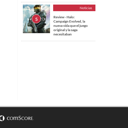
Noticias
Review - Halo:
Campaign Evolved, la
nueva vida que el juego
original y la saga
necesitaban