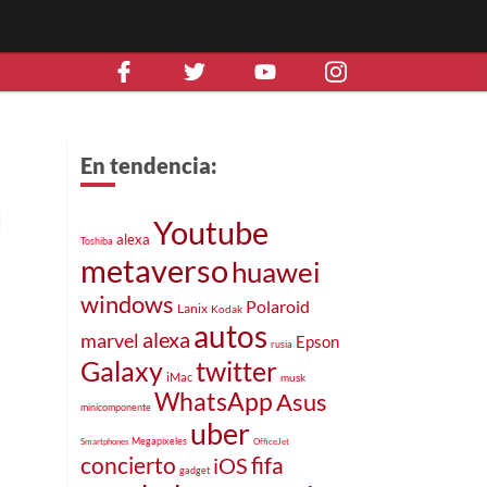
En tendencia:
d
Youtube
alexa
Toshiba
metaverso
huawei
windows
Polaroid
Lanix
Kodak
autos
alexa
marvel
Epson
rusia
Galaxy
twitter
iMac
musk
WhatsApp
Asus
minicomponente
uber
Megapixeles
Smartphones
OfficeJet
concierto
fifa
iOS
gadget