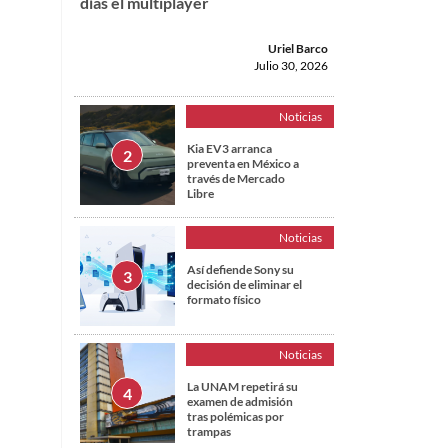
días el multiplayer
Uriel Barco
Julio 30, 2026
Noticias
Kia EV3 arranca
preventa en México a
través de Mercado
Libre
Noticias
Así defiende Sony su
decisión de eliminar el
formato físico
n
Noticias
La UNAM repetirá su
examen de admisión
tras polémicas por
trampas