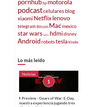
pornhub
motorola
hp
podcast
celulares
blog
Netflix
lenovo
xiaomi
Mac
telegram
mexico
Bitcoin
star wars
hdmi
disney
fujifilm
Android
tesla
robots
Kindle
s
Lo más leído
s
Noticias
Preview - Gears of War: E-Day,
nuestra experiencia jugando tres