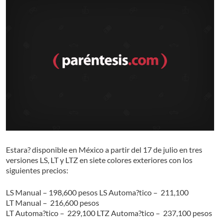
Estara? disponible en México a partir del 17 de julio en tres
versiones LS, LT y LTZ en siete colores exteriores con los
siguientes precios:
LS Manual – 198,600 pesos
LS Automa?tico – 211,100
LT Manual – 216,600 pesos
LT Automa?tico – 229,100
LTZ Automa?tico – 237,100 pesos