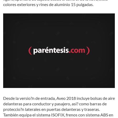
colores exteriores y rines de aluminio 15 pulgadas.
Desde la versio?n de entrada, Aveo 2018 incluye bolsas de aire
delanteras para conductor y pasajero, asi? como barras de
proteccio?n laterales en puertas delanteras y traseras.
También equipa el sistema ISOFIX, frenos con sistema ABS en