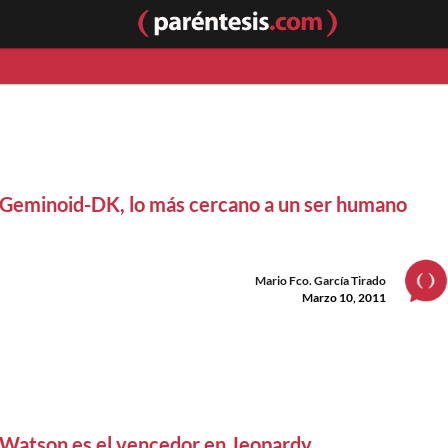
Geminoid-DK, lo más cercano a un ser humano
Mario Fco. García Tirado
Marzo 10, 2011
Watson es el vencedor en Jeopardy