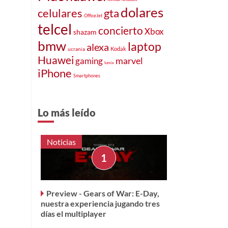
dolares
celulares
gta
OfficeJet
telcel
concierto
Xbox
shazam
bmw
laptop
alexa
Kodak
ucrania
Huawei
marvel
gaming
lumix
iPhone
Smartphones
Lo más leído
Noticias
Preview - Gears of War: E-Day,
nuestra experiencia jugando tres
días el multiplayer