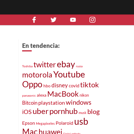
En tendencia:
ebay
twitter
Toshiba
rusia
Youtube
motorola
Oppo
tiktok
disney
covid
hbo
MacBook
alexa
nikon
panasonic
windows
Bitcoin
playstation
uber
pornhub
blog
iOS
musk
usb
Epson
Polaroid
Megapixeles
Mac
huawei
Gimbal
netbooks