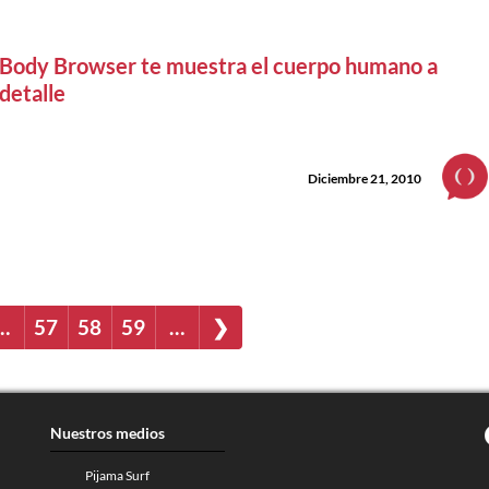
Body Browser te muestra el cuerpo humano a
detalle
Diciembre 21, 2010
…
57
58
59
…
❯
Nuestros medios
Pijama Surf