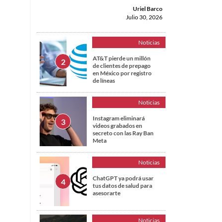
Uriel Barco
Julio 30, 2026
Noticias
AT&T pierde un millón
de clientes de prepago
en México por registro
de líneas
Noticias
Instagram eliminará
videos grabados en
secreto con las Ray Ban
Meta
Noticias
ChatGPT ya podrá usar
tus datos de salud para
asesorarte
Noticias