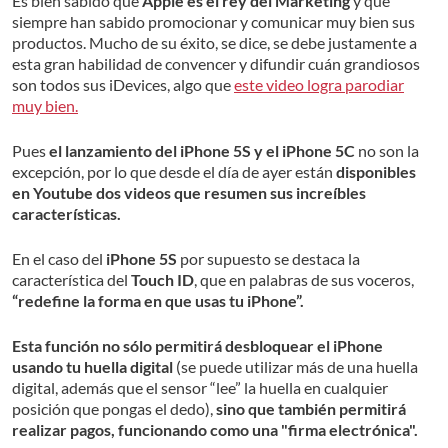
Es bien sabido que
Apple es el rey del Marketing
y que
siempre han sabido promocionar y comunicar muy bien sus
productos. Mucho de su éxito, se dice, se debe justamente a
esta gran habilidad de convencer y difundir cuán grandiosos
son todos sus iDevices, algo que
este video logra parodiar
muy bien.
Pues
el lanzamiento del iPhone 5S y el iPhone 5C
no son la
excepción, por lo que desde el día de ayer están
disponibles
en Youtube dos videos que resumen sus increíbles
características.
En el caso del
iPhone 5S
por supuesto se destaca la
característica del
Touch ID
, que en palabras de sus voceros,
“redefine la forma en que usas tu iPhone”.
Esta función no sólo permitirá desbloquear el iPhone
usando tu huella digital
(se puede utilizar más de una huella
digital, además que el sensor “lee” la huella en cualquier
posición que pongas el dedo),
sino que también permitirá
realizar pagos, funcionando como una "firma electrónica".