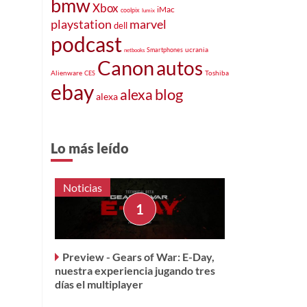
bmw
Xbox
iMac
coolpix
lumix
playstation
marvel
dell
podcast
ucrania
Smartphones
netbooks
Canon
autos
Alienware
Toshiba
CES
ebay
blog
alexa
alexa
Lo más leído
Noticias
e
Preview - Gears of War: E-Day,
nuestra experiencia jugando tres
días el multiplayer