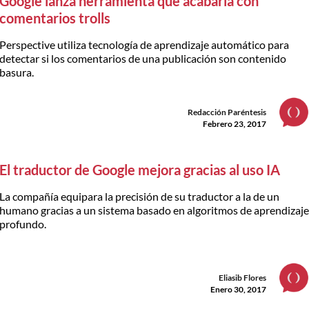
Google lanza herramienta que acabaría con
comentarios trolls
Perspective utiliza tecnología de aprendizaje automático para
detectar si los comentarios de una publicación son contenido
basura.
Redacción Paréntesis
Febrero 23, 2017
El traductor de Google mejora gracias al uso IA
La compañía equipara la precisión de su traductor a la de un
humano gracias a un sistema basado en algoritmos de aprendizaj
profundo.
Eliasib Flores
Enero 30, 2017