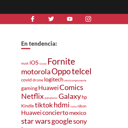
En tendencia:
Fornite
iOS
musk
Gimbal
Oppo
telcel
motorola
logitech
covid
drone
minicomponente
Comics
Huawei
gaming
Netflix
Galaxy
hp
panasonic
hdmi
tiktok
Kindle
nikon
rusia
Huawei
concierto
mexico
star wars
google
sony