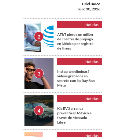
Uriel Barco
Julio 30, 2026
Noticias
AT&T pierde un millón
de clientes de prepago
en México por registro
de líneas
Noticias
Instagram eliminará
videos grabados en
secreto con las Ray Ban
Meta
a
Noticias
Kia EV3 arranca
preventa en México a
través de Mercado
Libre
Noticias