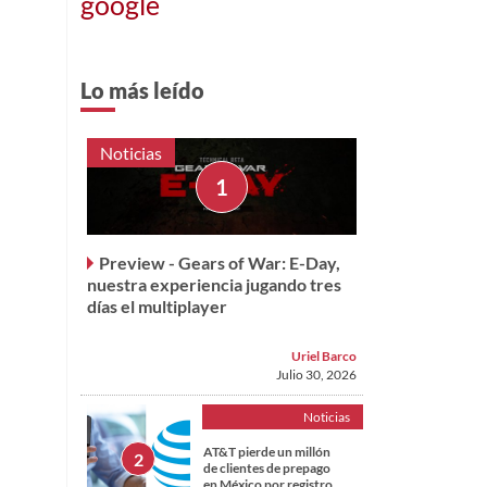
google
Lo más leído
Noticias
Preview - Gears of War: E-Day,
nuestra experiencia jugando tres
días el multiplayer
Uriel Barco
Julio 30, 2026
Noticias
AT&T pierde un millón
de clientes de prepago
en México por registro