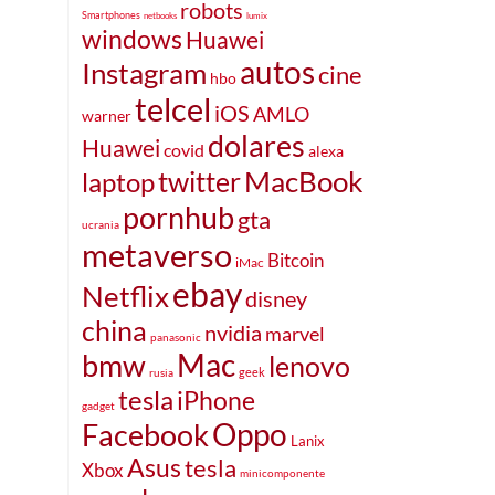
robots
Smartphones
netbooks
lumix
windows
Huawei
autos
Instagram
cine
hbo
telcel
iOS
AMLO
warner
dolares
Huawei
covid
alexa
MacBook
twitter
laptop
pornhub
gta
ucrania
metaverso
Bitcoin
iMac
ebay
Netflix
disney
china
nvidia
marvel
panasonic
bmw
Mac
lenovo
geek
rusia
tesla
iPhone
gadget
Oppo
Facebook
Lanix
Asus
tesla
Xbox
minicomponente