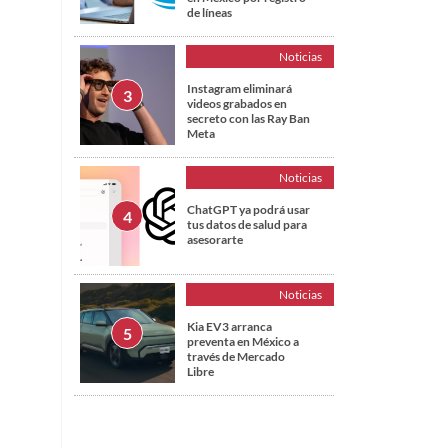
de líneas
Noticias
Instagram eliminará
videos grabados en
secreto con las Ray Ban
Meta
Noticias
ChatGPT ya podrá usar
tus datos de salud para
asesorarte
Noticias
Kia EV3 arranca
preventa en México a
través de Mercado
Libre