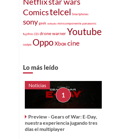
star wars
Netflix
telcel
Comics
Smartphones
sony
geek
minicomponente
panasonic
netbooks
Youtube
drone
warner
fujifilm
CES
Oppo
cine
Xbox
coolpix
Lo más leído
Noticias
Preview - Gears of War: E-Day,
nuestra experiencia jugando tres
días el multiplayer