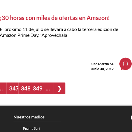
¡30 horas con miles de ofertas en Amazon!
El próximo 11 de julio se llevará a cabo la tercera edición de
Amazon Prime Day. ¡Aprovéchala!
Juan Martín M.
Junio 30, 2017
…
347
348
349
…
❯
Nuestros medios
Pijama Surf