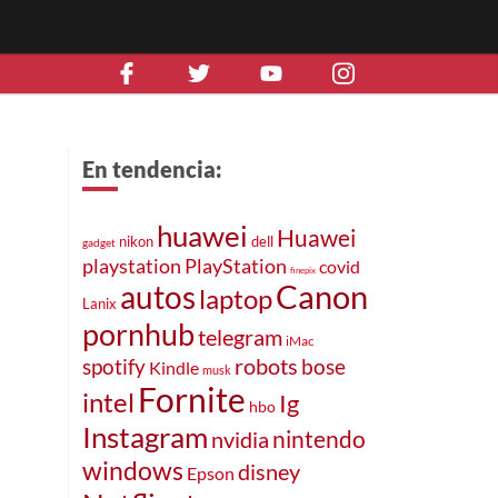
En tendencia:
huawei
Huawei
nikon
dell
gadget
playstation
PlayStation
covid
finepix
Canon
autos
laptop
Lanix
pornhub
telegram
iMac
robots
spotify
bose
Kindle
musk
Fornite
intel
Ig
hbo
Instagram
nintendo
nvidia
windows
disney
Epson