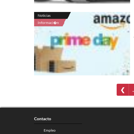
Noticias
Informaci�n
❮
Contacto
Empleo