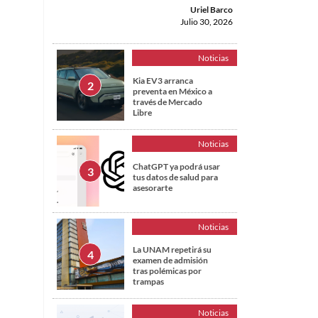
Uriel Barco
Julio 30, 2026
Noticias
Kia EV3 arranca
preventa en México a
través de Mercado
Libre
Noticias
ChatGPT ya podrá usar
tus datos de salud para
asesorarte
Noticias
La UNAM repetirá su
examen de admisión
tras polémicas por
trampas
Noticias