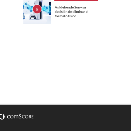
Así defiende Sony su
decisión de eliminar el
formato físico