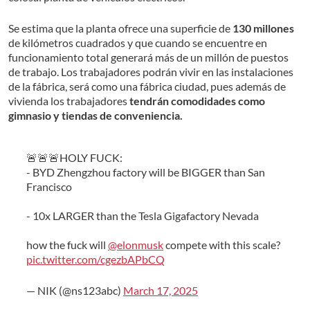
Se estima que la planta ofrece una superficie de
130 millones
de kilómetros cuadrados y que cuando se encuentre en
funcionamiento total generará más de un millón de puestos
de trabajo. Los trabajadores podrán vivir en las instalaciones
de la fábrica, será como una fábrica ciudad, pues además de
vivienda los trabajadores
tendrán comodidades como
gimnasio y tiendas de conveniencia.
🚨🚨🚨HOLY FUCK:
- BYD Zhengzhou factory will be BIGGER than San
Francisco
- 10x LARGER than the Tesla Gigafactory Nevada
how the fuck will
@elonmusk
compete with this scale?
pic.twitter.com/cgezbAPbCQ
— NIK (@ns123abc)
March 17, 2025