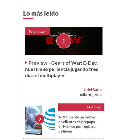
Lo más leído
Noticias
Preview - Gears of War: E-Day,
nuestra experiencia jugando tres
días el multiplayer
Uriel Barco
Julio 30, 2026
Noticias
AT&T pierde un millón
de clientes de prepago
en México por registro
de líneas