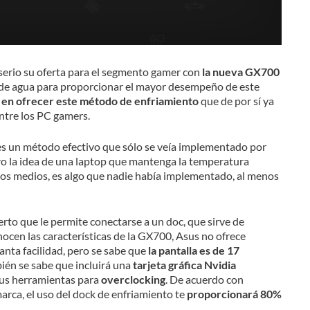
serio su oferta para el segmento gamer con
la nueva GX700
e de agua para proporcionar el mayor desempeño de este
p en ofrecer este método de enfriamiento
que de por sí ya
ntre los PC gamers.
es un método efectivo que sólo se veía implementado por
ro la idea de una laptop que mantenga la temperatura
os medios, es algo que nadie había implementado, al menos
rto que le permite conectarse a un doc, que sirve de
ocen las características de la GX700, Asus no ofrece
anta facilidad, pero se sabe que
la pantalla es de 17
bién se sabe que incluirá una
tarjeta gráfica Nvidia
sus herramientas para
overclocking
. De acuerdo con
rca, el uso del dock de enfriamiento te
proporcionará 80%