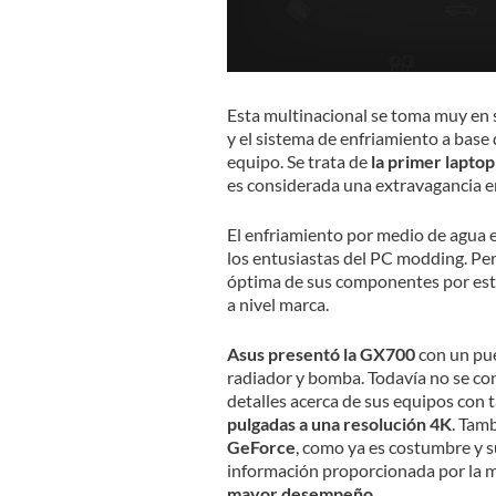
Esta multinacional se toma muy en 
y el sistema de enfriamiento a bas
equipo. Se trata de
la primer lapto
es considerada una extravagancia e
El enfriamiento por medio de agua 
los entusiastas del PC modding. Pe
óptima de sus componentes por est
a nivel marca.
Asus presentó la GX700
con un pue
radiador y bomba. Todavía no se con
detalles acerca de sus equipos con t
pulgadas a una resolución 4K
. Tam
GeForce
, como ya es costumbre y 
información proporcionada por la ma
mayor desempeño
.