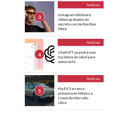
Noticias
Instagram eliminará
videos grabados en
secreto con las Ray Ban
Meta
Noticias
ChatGPT ya podrá usar
tus datos de salud para
asesorarte
Noticias
Kia EV3 arranca
preventa en México a
través de Mercado
Libre