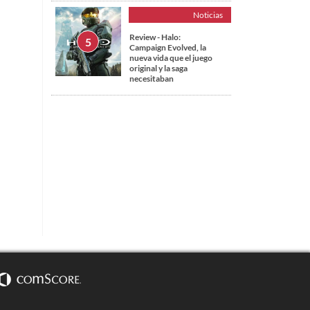
Noticias
Review - Halo:
Campaign Evolved, la
nueva vida que el juego
original y la saga
necesitaban