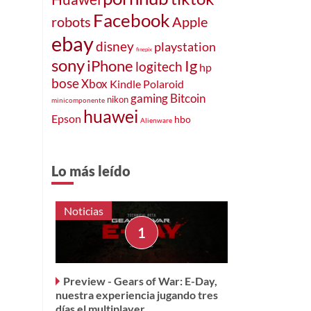
Facebook
robots
Apple
ebay
disney
playstation
finepix
sony
iPhone
Ig
logitech
hp
bose
Xbox
Polaroid
Kindle
gaming
Bitcoin
nikon
minicomponente
huawei
Epson
hbo
Alienware
Lo más leído
Noticias
Preview - Gears of War: E-Day,
nuestra experiencia jugando tres
días el multiplayer