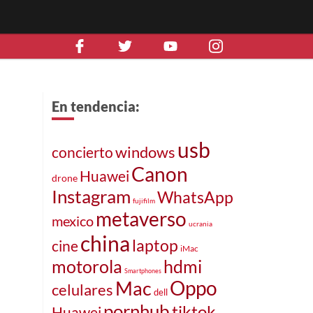
En tendencia:
usb
windows
concierto
Canon
Huawei
drone
Instagram
WhatsApp
fujifilm
metaverso
mexico
ucrania
china
laptop
cine
iMac
motorola
hdmi
Smartphones
Mac
Oppo
celulares
dell
pornhub
tiktok
Huawei