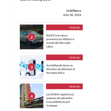
Uriel Barco
Julio 30, 2026
Noticias
Kia EV3 arranca
preventa en México a
través de Mercado
Libre
Noticias
Así defiende Sony su
decisión de eliminar el
formato físico
Noticias
La UNAM repetirá su
examen de admisión
tras polémicas por
trampas