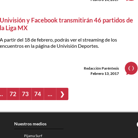
Univisión y Facebook transmitirán 46 partidos de
la Liga MX
A partir del 18 de febrero, podrás ver el streaming de los
encuentros en la página de Univisión Deportes.
Redacción Paréntesis
Febrero 13, 2017
…
72
73
74
…
❯
Nuestros medios
Pijama Surf