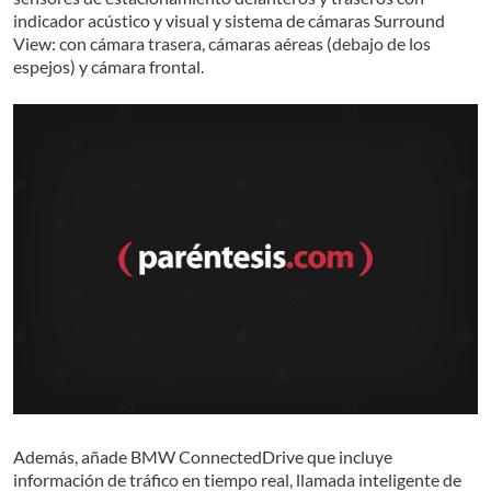
indicador acústico y visual y sistema de cámaras Surround
View: con cámara trasera, cámaras aéreas (debajo de los
espejos) y cámara frontal.
Además, añade BMW ConnectedDrive que incluye
información de tráfico en tiempo real, llamada inteligente de