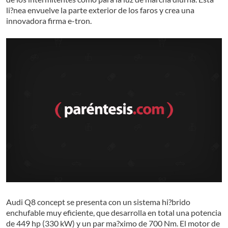
li?nea envuelve la parte exterior de los faros y crea una
innovadora firma e-tron.
Audi Q8 concept se presenta con un sistema hi?brido
enchufable muy eficiente, que desarrolla en total una potencia
de 449 hp (330 kW) y un par ma?ximo de 700 Nm. El motor de