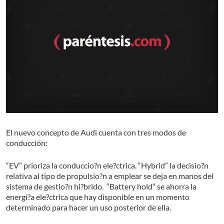
El nuevo concepto de Audi cuenta con tres modos de
conducción:
“EV” prioriza la conduccio?n ele?ctrica.
“Hybrid” la decisio?n
relativa al tipo de propulsio?n a emplear se deja en manos del
sistema de gestio?n hi?brido.
“Battery hold” se ahorra la
energi?a ele?ctrica que hay disponible en un momento
determinado para hacer un uso posterior de ella.