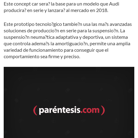
Este concept car sera? la base para un modelo que Audi
producira? en serie y lanzara? al mercado en 2018.
Este prototipo tecnolo?gico tambie?n usa las ma?s avanzadas
soluciones de produccio?n en serie para la suspensio?n. La
suspensio?n neuma?tica adaptativa y deportiva, un sistema
que controla adema?s la amortiguacio?n, permite una amplia
variedad de funcionamiento para conseguir que el
comportamiento sea firme y preciso.