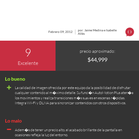
por: Jaime Medina e Isabelle
Febrero 09, 2012
Allès
9
precio aproximado:
$44,999
Excelente
La calidad de imagen ofrecida por este equipo da la posibilidad de disfrutar
cualquier contenido al m�ximo detalle. Su funci�n AutoMotion Plus aten�a
los movimientos y realiza transiciones m�s suaves en escenas r�pidas.
Integra Wi-Fi y DLNA para sincronizar contenidos con otros dispositivos.
Adem�s de tener un precio alto, el acabado brillante de la pantalla en
ocasiones refleja la luz del entorno.