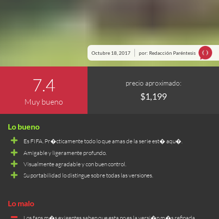
Octubre 18, 2017
por: Redacción Paréntesis
7.4
precio aproximado:
$1,199
Muy bueno
Es FIFA. Pr�cticamente todo lo que amas de la serie est� aqu�.
Amigable y ligeramente profundo.
Visualmente agradable y con buen control.
Su portabilidad lo distingue sobre todas las versiones.
Los fans m�s exigentes saben que esta no es la versi�n m�s refinada.