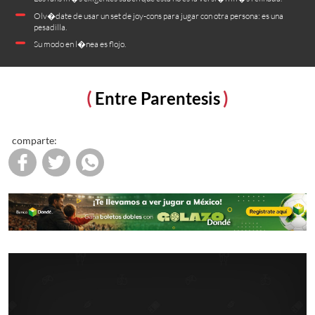
Olv�date de usar un set de joy-cons para jugar con otra persona: es una
pesadilla.
Su modo en l�nea es flojo.
Entre Parentesis
comparte: