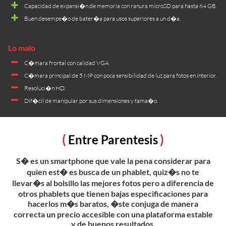
Capacidad de expansi�n de memoria con ranura microSD para hasta 64 GB.
Buen desempe�o de bater�a para usos superiores a un d�a.
C�mara frontal con calidad VGA
C�mara principal de 5 MP con poca sensibilidad de luz para fotos en interior.
Resoluci�n HD.
Dif�cil de manipular por sus dimensiones y tama�o.
Entre Parentesis
S� es un smartphone que vale la pena considerar para
quien est� es busca de un phablet, quiz�s no te
llevar�s al bolsillo las mejores fotos pero a diferencia de
otros phablets que tienen bajas especificaciones para
hacerlos m�s baratos, �ste conjuga de manera
correcta un precio accesible con una plataforma estable
y de buenos resultados.