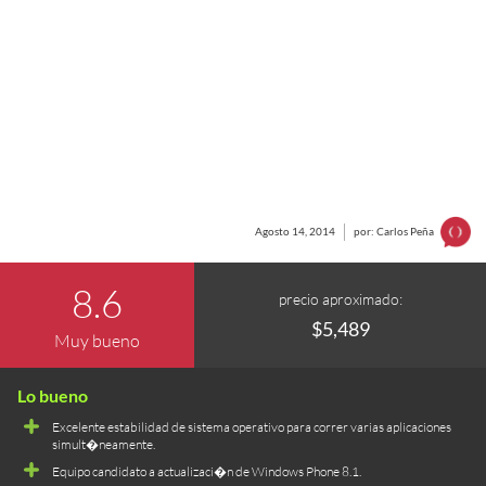
Agosto 14, 2014
por: Carlos Peña
8.6
precio aproximado:
$5,489
Muy bueno
Excelente estabilidad de sistema operativo para correr varias aplicaciones
simult�neamente.
Equipo candidato a actualizaci�n de Windows Phone 8.1.