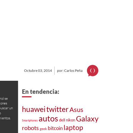
Octubre 03, 2014
por: Carlos Peña
En tendencia:
ol se
iones
huawei
twitter
Asus
buscar un
o
autos
Galaxy
mientos.
nikon
dell
Smartphones
laptop
robots
bitcoin
geek