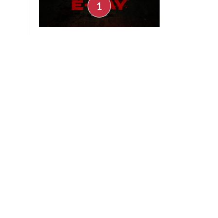
Preview - Gears of War: E-Day,
nuestra experiencia jugando tres
días el multiplayer
Uriel Barco
Julio 30, 2026
Noticias
AT&T pierde un millón
de clientes de prepago
en México por registro
de líneas
Noticias
Instagram eliminará
videos grabados en
secreto con las Ray Ban
Meta