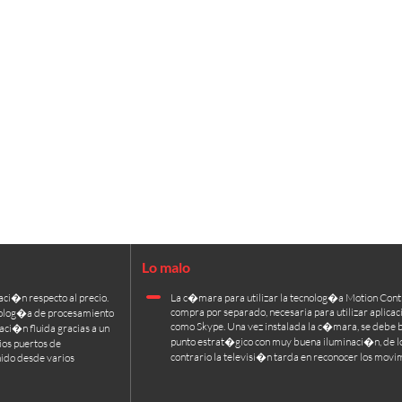
ci�n respecto al precio.
La c�mara para utilizar la tecnolog�a Motion Contr
compra por separado, necesaria para utilizar aplicac
cnolog�a de procesamiento
como Skype. Una vez instalada la c�mara, se debe 
ci�n fluida gracias a un
punto estrat�gico con muy buena iluminaci�n, de l
ios puertos de
contrario la televisi�n tarda en reconocer los movi
nido desde varios