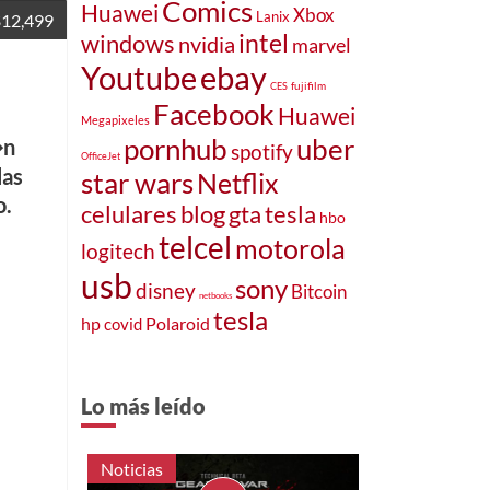
Comics
Huawei
Xbox
Lanix
$12,499
intel
windows
nvidia
marvel
ebay
Youtube
fujifilm
CES
Facebook
Huawei
Megapixeles
pornhub
uber
�n
spotify
OfficeJet
las
star wars
Netflix
o.
celulares
blog
gta
tesla
hbo
telcel
motorola
logitech
usb
sony
disney
Bitcoin
netbooks
tesla
hp
Polaroid
covid
Lo más leído
Noticias