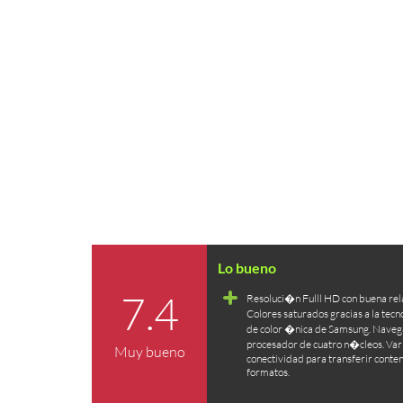
7.4
Resoluci�n Fulll HD con buena rela
Colores saturados gracias a la te
de color �nica de Samsung. Navega
procesador de cuatro n�cleos. Var
Muy bueno
conectividad para transferir conte
formatos.