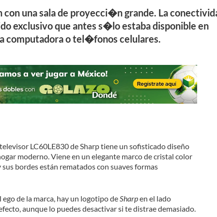
n con una sala de proyecci�n grande. La conectivid
ido exclusivo que antes s�lo estaba disponible en
la computadora o tel�fonos celulares.
 televisor LC60LE830 de Sharp tiene un sofisticado diseño
hogar moderno. Viene en un elegante marco de cristal color
 y sus bordes están rematados con suaves formas
 ego de la marca, hay un logotipo de
Sharp
en el lado
efecto, aunque lo puedes desactivar si te distrae demasiado.