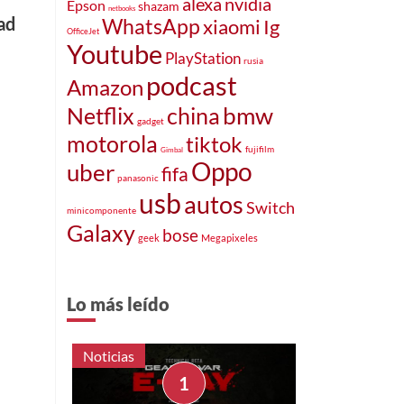
alexa
nvidia
Epson
shazam
netbooks
ad
WhatsApp
xiaomi
Ig
OfficeJet
Youtube
PlayStation
rusia
podcast
Amazon
bmw
Netflix
china
gadget
motorola
tiktok
fujifilm
Gimbal
Oppo
uber
fifa
panasonic
usb
autos
Switch
minicomponente
Galaxy
bose
geek
Megapixeles
Lo más leído
Noticias