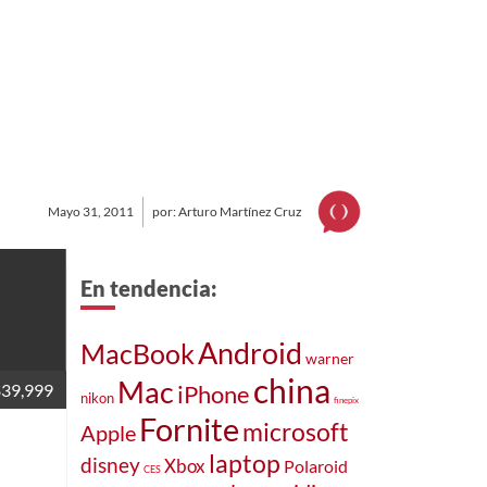
Mayo 31, 2011
por: Arturo Martínez Cruz
En tendencia:
Android
MacBook
warner
china
Mac
$39,999
iPhone
nikon
finepix
Fornite
microsoft
Apple
laptop
disney
Xbox
Polaroid
CES