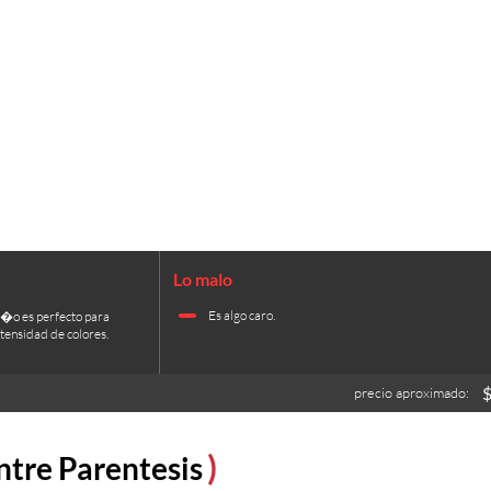
Es algo caro.
a�o es perfecto para
ntensidad de colores.
precio aproximado:
ntre Parentesis