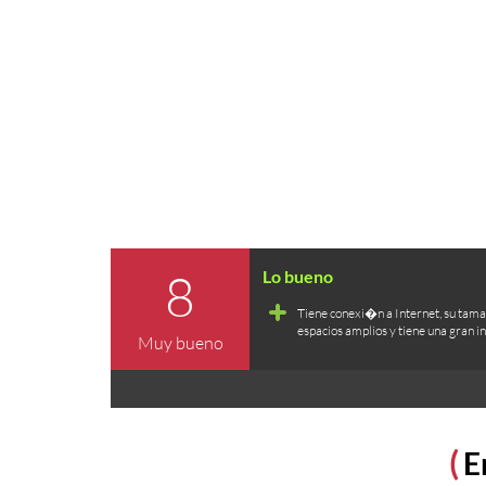
8
Tiene conexi�n a Internet, su tam
espacios amplios y tiene una gran i
Muy bueno
E