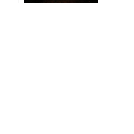
Preview - Gears of War: E-Day,
nuestra experiencia jugando tres
días el multiplayer
Uriel Barco
Julio 30, 2026
Noticias
AT&T pierde un millón
de clientes de prepago
en México por registro
de líneas
Noticias
Instagram eliminará
videos grabados en
secreto con las Ray Ban
Meta
Noticias