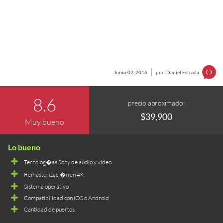
Junio 02, 2016
por: Daniel Estrada
8.6
precio aproximado:
$39,900
Muy bueno
Tecnolog�as Sony de audio y video
Remasterizaci�n en 4K
Sistema operativo
Compatibilidad con iOS o Android
Cantidad de puertos