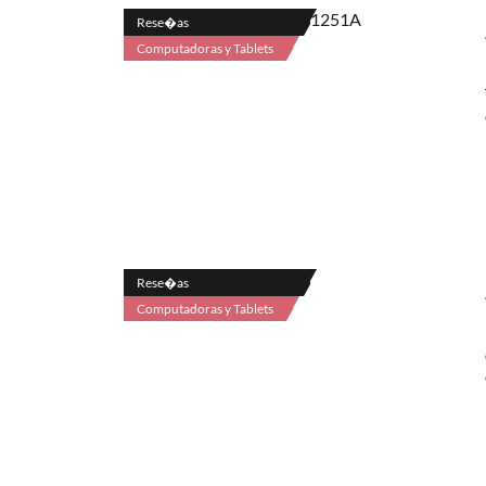
Rese�as
Computadoras y Tablets
Rese�as
Computadoras y Tablets