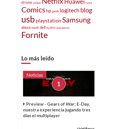
Netflix
Huawei
drone
rusia
coolpix
Comics
blog
logitech
hp
geek
usb
Samsung
playstation
alexa
dell
musk
fujifilm
panasonic
Fornite
Lo más leído
Noticias
Preview - Gears of War: E-Day,
nuestra experiencia jugando tres
días el multiplayer
Uriel Barco