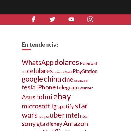
En tendencia:
dolares
WhatsApp
Polaroid
celulares
PlayStation
ucrania
CES
Gimbal
google
china
cine
Alienware
iPhone
tesla
telegram
warner
ebay
hdmi
Asus
star
microsoft
Ig
spotify
uber
wars
intel
hbo
Toshiba
sony
Amazon
gta
disney