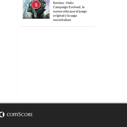
Review - Halo:
Campaign Evolved, la
nueva vida que el juego
original y la saga
necesitaban