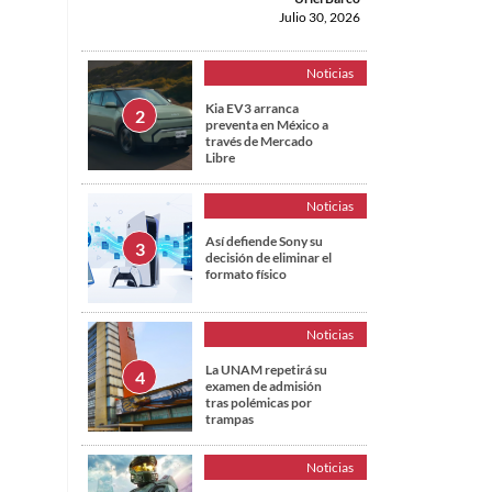
Julio 30, 2026
Noticias
Kia EV3 arranca
preventa en México a
través de Mercado
Libre
Noticias
Así defiende Sony su
decisión de eliminar el
formato físico
Noticias
La UNAM repetirá su
examen de admisión
tras polémicas por
trampas
Noticias