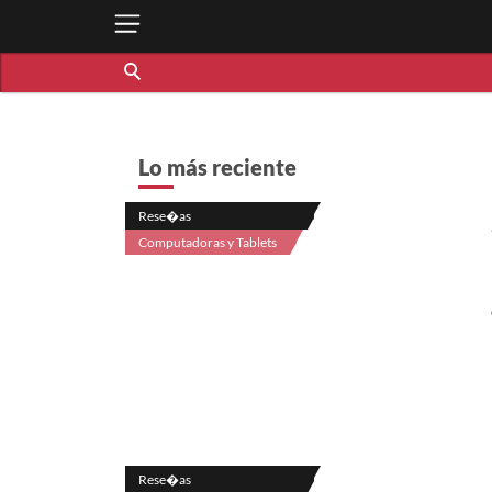
Lo más reciente
Rese�as
Computadoras y Tablets
Rese�as