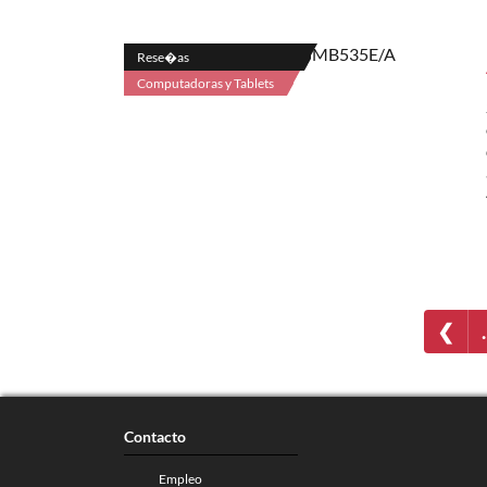
Rese�as
Computadoras y Tablets
❮
Contacto
Empleo