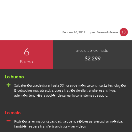
Febrero 26, 2012
por: Fernando Neme
6
precio aproximado:
$2,299
Bueno
Su bater�a puede durar hasta 50 horas de m�sica continua. La tecnolog�a
Bluetooth es muy atractiva, pues a trav�s de ella transfieres archivos;
adem�s, tendr�s la opci�n de parearlo con sistemas de audio.
Podr�a tener mayor capacidad, ya que no s�lo es para escuchar m�sica,
tambi�n es para transferir archivos y ver videos.