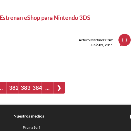
Estrenan eShop para Nintendo 3DS
Arturo Martínez Cruz
Junio 05, 2011
…
382
383
384
…
❯
Nuestros medios
Pijama Surf