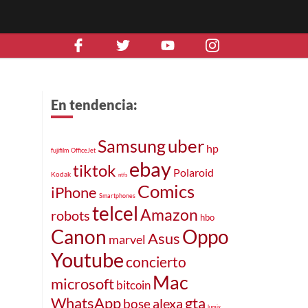
En tendencia:
uber
Samsung
hp
fujifilm
OfficeJet
ebay
tiktok
Polaroid
Kodak
ntfs
Comics
iPhone
Smartphones
telcel
Amazon
robots
hbo
Canon
Oppo
Asus
marvel
Youtube
concierto
Mac
microsoft
bitcoin
WhatsApp
gta
alexa
bose
lumix