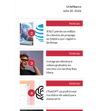
Uriel Barco
Julio 30, 2026
Noticias
AT&T pierde un millón
de clientes de prepago
en México por registro
de líneas
Noticias
Instagram eliminará
videos grabados en
secreto con las Ray Ban
Meta
Noticias
ChatGPT ya podrá usar
tus datos de salud para
asesorarte