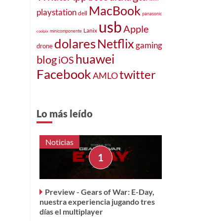
MacBook
playstation
dell
panasonic
usb
Apple
Lanix
minicomponente
coolpix
dolares
Netflix
gaming
drone
huawei
blog
iOS
Facebook
twitter
AMLO
Lo más leído
Noticias
Preview - Gears of War: E-Day,
nuestra experiencia jugando tres
días el multiplayer