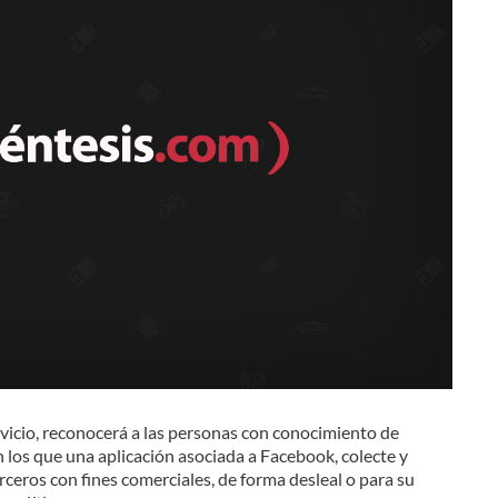
servicio, reconocerá a las personas con conocimiento de
los que una aplicación asociada a Facebook, colecte y
erceros con fines comerciales, de forma desleal o para su