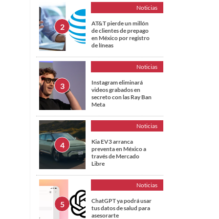
Noticias
AT&T pierde un millón
de clientes de prepago
en México por registro
de líneas
Noticias
Instagram eliminará
videos grabados en
secreto con las Ray Ban
Meta
Noticias
Kia EV3 arranca
preventa en México a
través de Mercado
Libre
Noticias
ChatGPT ya podrá usar
tus datos de salud para
asesorarte