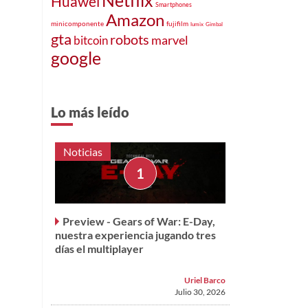
Huawei
Smartphones
Amazon
minicomponente
fujifilm
lumix
Gimbal
gta
robots
marvel
bitcoin
google
Lo más leído
Noticias
Preview - Gears of War: E-Day,
nuestra experiencia jugando tres
días el multiplayer
Uriel Barco
Julio 30, 2026