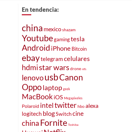
En tendencia:
china
mexico
shazam
Youtube
tesla
gaming
Android
iPhone
Bitcoin
ebay
celulares
telegram
star wars
hdmi
drone
ntfs
usb
Canon
lenovo
Oppo
laptop
geek
MacBook
iOS
Megapixeles
twitter
intel
alexa
Polaroid
hbo
blog
cine
logitech
Switch
Fornite
china
Toshiba
Netflix