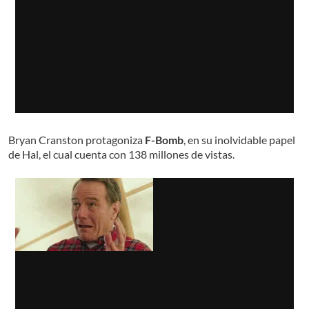
Bryan Cranston protagoniza
F-Bomb
, en su inolvidable papel
de Hal, el cual cuenta con 138 millones de vistas.