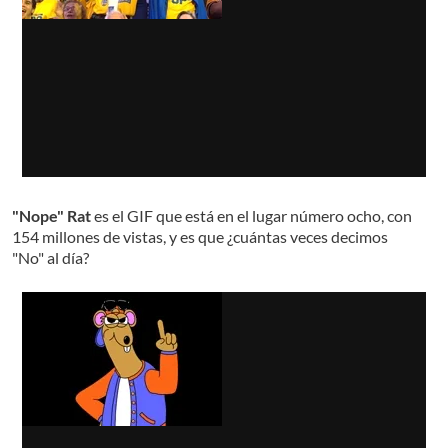
"Nope" Rat
es el GIF que está en el lugar número ocho, con
154 millones de vistas, y es que ¿cuántas veces decimos
"No" al día?