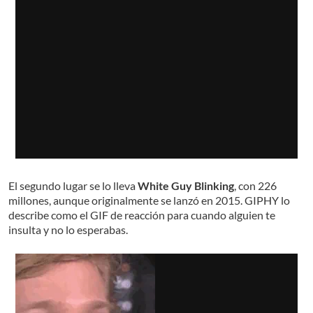
El segundo lugar se lo lleva
White Guy Blinking
, con 226
millones, aunque originalmente se lanzó en 2015. GIPHY lo
describe como el GIF de reacción para cuando alguien te
insulta y no lo esperabas.