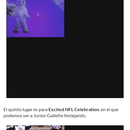
El quinto lugar es para
Excited NFL Celebration
, en el que
podemos ver a Junior Gallette festejando.