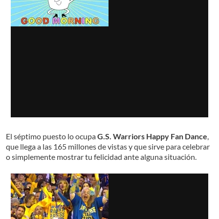
El séptimo puesto lo ocupa
G.S. Warriors Happy Fan Dance
,
que llega a las 165 millones de vistas y que sirve para celebrar
o simplemente mostrar tu felicidad ante alguna situación.