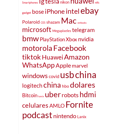
huawei
Ig
tesla
nikon
Smartphones
ntfs
ebay
intel
iPhone
bose
gadget
Mac
Polaroid
shazam
CES
netbooks
microsoft
telegram
Megapixeles
bmw
nvidia
PlayStation
Xbox
Facebook
motorola
tiktok
Amazon
Huawei
WhatsApp
Apple
marvel
usb
china
windows
covid
dolares
china
logitech
hbo
uber
hdmi
robots
Bitcoin
lumix
Fornite
celulares
AMLO
podcast
nintendo
Lanix