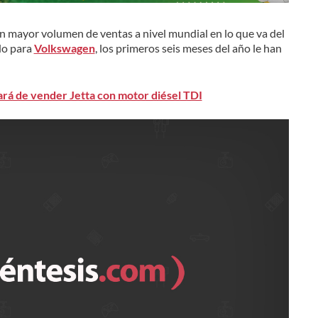
n mayor volumen de ventas a nivel mundial en lo que va del
do para
Volkswagen
, los primeros seis meses del año le han
rá de vender Jetta con motor diésel TDI