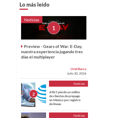
Lo más leído
Noticias
Preview - Gears of War: E-Day,
nuestra experiencia jugando tres
días el multiplayer
Uriel Barco
Julio 30, 2026
Noticias
AT&T pierde un millón
de clientes de prepago
en México por registro
de líneas
Noticias