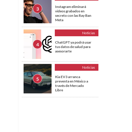
Instagram eliminará
videos grabados en
secreto con las Ray Ban
Meta
Noticias
ChatGPT ya podrá usar
tus datos de salud para
asesorarte
Noticias
Kia EV3 arranca
preventa en México a
través de Mercado
Libre