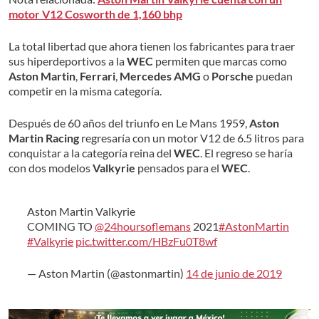
motor V12 Cosworth de 1,160 bhp
La total libertad que ahora tienen los fabricantes para traer
sus hiperdeportivos a la
WEC
permiten que marcas como
Aston Martin
,
Ferrari
,
Mercedes AMG
o
Porsche
puedan
competir en la misma categoría.
Después de 60 años del triunfo en Le Mans 1959,
Aston
Martin Racing
regresaría con un motor V12 de 6.5 litros para
conquistar a la categoría reina del
WEC
. El regreso se haría
con dos modelos
Valkyrie
pensados para el
WEC
.
Aston Martin Valkyrie
COMING TO
@24hoursoflemans
2021
#AstonMartin
#Valkyrie
pic.twitter.com/HBzFu0T8wf
— Aston Martin (@astonmartin)
14 de junio de 2019