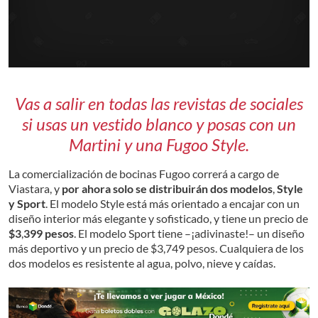
Vas a salir en todas las revistas de sociales
si usas un vestido blanco y posas con un
Martini y una Fugoo Style.
La comercialización de bocinas Fugoo correrá a cargo de
Viastara, y
por ahora solo se distribuirán dos modelos
,
Style
y Sport
. El modelo Style está más orientado a encajar con un
diseño interior más elegante y sofisticado, y tiene un precio de
$3
,
399 pesos
. El modelo Sport tiene –¡adivinaste!– un diseño
más deportivo y un precio de $3,749 pesos. Cualquiera de los
dos modelos es resistente al agua, polvo, nieve y caídas.