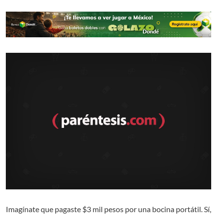
Imagínate que pagaste $3 mil pesos por una bocina portátil. Sí,