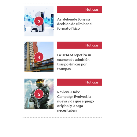
Noticias
Así defiende Sony su
decisión de eliminar el
formato físico
Noticias
La UNAM repetirá su
examen de admisión
tras polémicas por
trampas
Noticias
Review - Halo:
Campaign Evolved, la
nueva vida que el juego
original y la saga
necesitaban