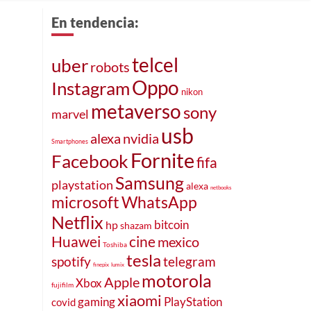
En tendencia:
telcel
uber
robots
Oppo
Instagram
nikon
metaverso
sony
marvel
usb
alexa
nvidia
Smartphones
Fornite
Facebook
fifa
Samsung
playstation
alexa
netbooks
microsoft
WhatsApp
Netflix
bitcoin
hp
shazam
cine
Huawei
mexico
Toshiba
tesla
spotify
telegram
finepix
lumix
motorola
Apple
Xbox
fujifilm
xiaomi
gaming
PlayStation
covid