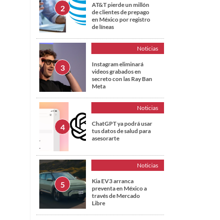
AT&T pierde un millón
de clientes de prepago
en México por registro
de líneas
Noticias
Instagram eliminará
videos grabados en
secreto con las Ray Ban
Meta
Noticias
ChatGPT ya podrá usar
tus datos de salud para
asesorarte
Noticias
Kia EV3 arranca
preventa en México a
través de Mercado
Libre