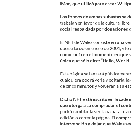
iMac, que utilizó para crear Wikip
Los fondos de ambas subastas se d
trabajan en favor de la cultura libr
social respaldada por donaciones 
El NFT de Wales consiste en una ver
que se lanzó en enero de 2001, y lo 
como lucía en el momento en que su
única que sólo dice: “Hello, World!
Esta página se lanzará públicamente 
cualquiera podrá verla y editarla, l
de cinco minutos y volverán a su est
Dicho NFT está escrito en la caden
que otorga a su comprador el contr
podrá cambiar la ventana para revert
edición o cerrar la página.
El compr
intervención y dejar que Wales sea