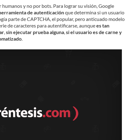
 humanos y no por bots. Para lograr su visión, Google
herramienta de autenticación
que determina si un usuario
logía parte de CAPTCHA, el popular, pero anticuado modelo
serie de caracteres para autentificarse, aunque
es tan
ar
,
sin ejecutar prueba alguna
,
si el usuario es de carne y
tomatizado
.