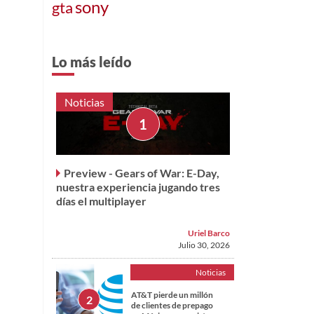
sony
gta
Lo más leído
Noticias
Preview - Gears of War: E-Day,
nuestra experiencia jugando tres
días el multiplayer
Uriel Barco
Julio 30, 2026
Noticias
AT&T pierde un millón
de clientes de prepago