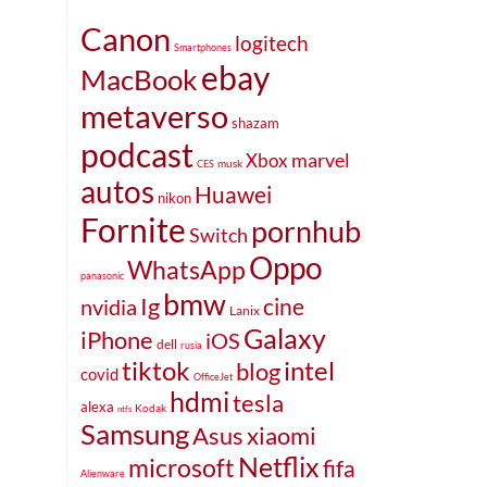
Canon
logitech
Smartphones
ebay
MacBook
metaverso
shazam
podcast
marvel
Xbox
musk
CES
autos
Huawei
nikon
Fornite
pornhub
Switch
Oppo
WhatsApp
panasonic
bmw
Ig
cine
nvidia
Lanix
Galaxy
iPhone
iOS
dell
rusia
tiktok
intel
blog
covid
OfficeJet
hdmi
tesla
alexa
Kodak
ntfs
Samsung
Asus
xiaomi
Netflix
microsoft
fifa
Alienware