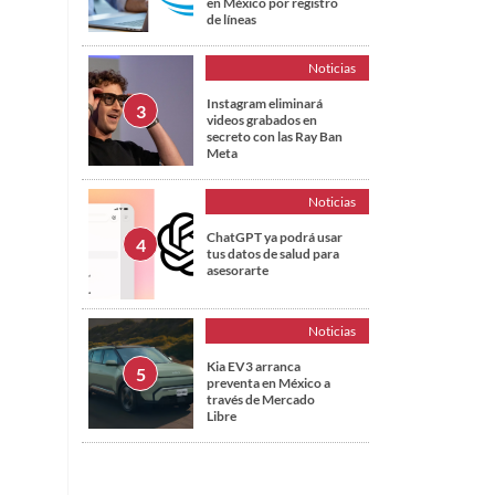
en México por registro
de líneas
Noticias
Instagram eliminará
videos grabados en
secreto con las Ray Ban
Meta
Noticias
ChatGPT ya podrá usar
tus datos de salud para
asesorarte
Noticias
Kia EV3 arranca
preventa en México a
través de Mercado
Libre