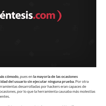
más cómodo
, pues en
la mayoría de las ocasiones
dad del usuario sin ejecutar ninguna prueba
. Por otra
herramientas desarrolladas por hackers eran capaces de
casiones, por lo que la herramienta causaba más molestias
uentes.