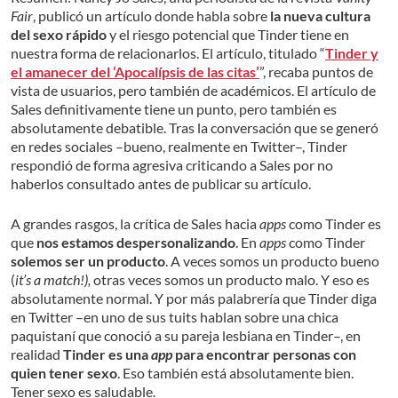
Fair
, publicó un artículo donde habla sobre
la nueva cultura
del sexo rápido
y el riesgo potencial que Tinder tiene en
nuestra forma de relacionarlos. El artículo, titulado “
Tinder y
el amanecer del ‘Apocalípsis de las citas’
”, recaba puntos de
vista de usuarios, pero también de académicos. El artículo de
Sales definitivamente tiene un punto, pero también es
absolutamente debatible. Tras la conversación que se generó
en redes sociales –bueno, realmente en Twitter–, Tinder
respondió de forma agresiva criticando a Sales por no
haberlos consultado antes de publicar su artículo.
A grandes rasgos, la crítica de Sales hacia
apps
como Tinder es
que
nos estamos despersonalizando
. En
apps
como Tinder
solemos ser un producto
. A veces somos un producto bueno
(
it’s a match!),
otras veces somos un producto malo. Y eso es
absolutamente normal. Y por más palabrería que Tinder diga
en Twitter –en uno de sus tuits hablan sobre una chica
paquistaní que conoció a su pareja lesbiana en Tinder–, en
realidad
Tinder es una
app
para encontrar personas con
quien tener sexo
. Eso también está absolutamente bien.
Tener sexo es saludable.