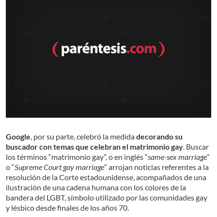
Google
, por su parte, celebró la medida
decorando su
buscador con temas que celebran el matrimonio gay
. Buscar
los términos “matrimonio gay”, o en inglés “
same-sex marriage
”
o “
Supreme Court gay marriage
” arrojan noticias referentes a la
resolución de la Corte estadounidense, acompañados de una
ilustración de una cadena humana con los colores de la
bandera del LGBT, símbolo utilizado por las comunidades gay
y lésbico desde finales de los años 70.