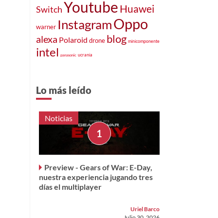
Youtube
Huawei
Switch
Oppo
Instagram
warner
blog
alexa
Polaroid
drone
minicomponente
intel
ucrania
panasonic
Lo más leído
Noticias
Preview - Gears of War: E-Day,
nuestra experiencia jugando tres
días el multiplayer
Uriel Barco
Julio 30, 2026