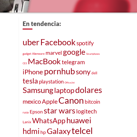
En tendencia:
uber
Facebook
spotify
google
marvel
gadget
Alienware
Smartphones
MacBook
telegram
CES
pornhub
sony
iPhone
dell
tesla
playstation
OfficeJet
Samsung
dolares
laptop
Canon
mexico
Apple
bitcoin
star wars
logitech
Epson
rusia
huawei
WhatsApp
Lanix
telcel
hdmi
Galaxy
hp