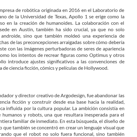
mpresa de robótica originada en 2016 en el Laboratorio de
no de la Universidad de Texas, Apollo 1 se erige como la
eso en la creación de humanoides. La colaboración con el
 sede en Austin, también ha sido crucial, ya que no solo
l androide, sino que también moldeó una experiencia de
chas de las preconcepciones arraigadas sobre cómo debería
ste con las imágenes perturbadoras de seres de apariencia
 como los intentos de recrear figuras como Optimus y otros
lo introduce ajustes significativos a las convenciones de
a de ciencia ficción, cómics y películas de Hollywood.
ndador y director creativo de Argodesign, fue abandonar las
encia ficción y construir desde esa base hacia la realidad,
a influida por la cultura popular. La ambición consistía en
e humanos y robots, una que resultara inesperada para el
ntiera familiar de inmediato. En esta búsqueda, el diseño de
sino que también se concentró en crear un lenguaje visual que
rando que el robot no solo fuera funcional, sino también