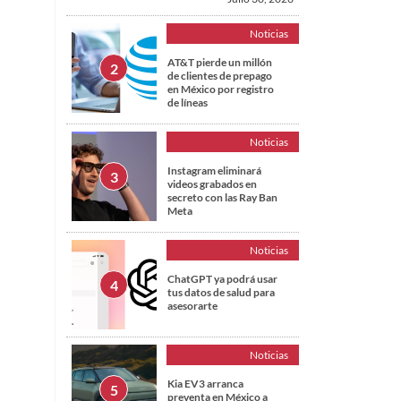
Noticias
AT&T pierde un millón
de clientes de prepago
en México por registro
de líneas
Noticias
Instagram eliminará
videos grabados en
secreto con las Ray Ban
Meta
Noticias
ChatGPT ya podrá usar
tus datos de salud para
asesorarte
Noticias
Kia EV3 arranca
preventa en México a