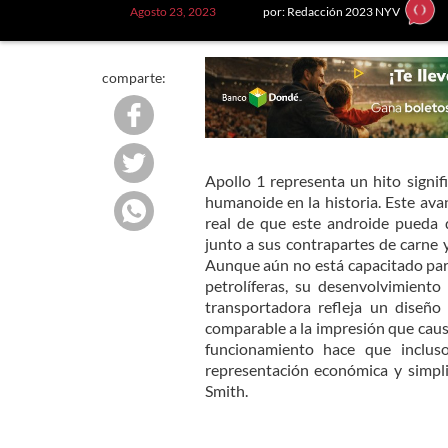
Agosto 23, 2023
por: Redacción 2023 NYV
comparte:
Apollo 1 representa un hito signif
humanoide en la historia. Este ava
real de que este androide pueda
junto a sus contrapartes de carne y
Aunque aún no está capacitado para
petrolíferas, su desenvolvimient
transportadora refleja un diseño
comparable a la impresión que causó
funcionamiento hace que inclus
representación económica y simpl
Smith.