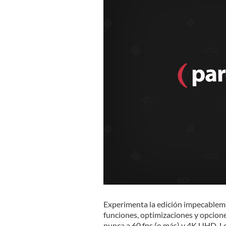
Experimenta la edición impecableme
funciones, optimizaciones y opciones
nunca a 60 fps (o más) y 4K UHD. Lo