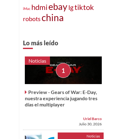
ebay
hdmi
tiktok
Ig
iMac
china
robots
Lo más leído
Noticias
Preview - Gears of War: E-Day,
nuestra experiencia jugando tres
días el multiplayer
Uriel Barco
Julio 30, 2026
Noticias