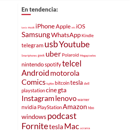
En tendencia:
iPhone
Apple
iOS
musk
lumix
ntfs
Samsung
WhatsApp
Kindle
usb
Youtube
telegram
uber
Polaroid
geek
Megapixeles
Smartphones
telcel
nintendo
spotify
Android
motorola
Comics
tesla
bitcoin
dell
fujifilm
cine
gta
playstation
Instagram
lenovo
warner
Amazon
nvidia
PlayStation
hbo
podcast
windows
Fornite
Mac
tesla
ucrania