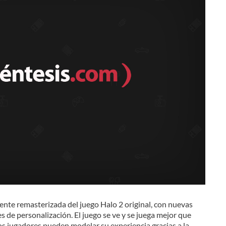
nte remasterizada del juego Halo 2 original, con nuevas
 de personalización. El juego se ve y se juega mejor que
s jugadores pueden modelar su experiencia gracias a la