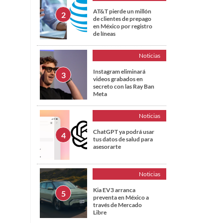
AT&T pierde un millón
de clientes de prepago
en México por registro
de líneas
Noticias
Instagram eliminará
videos grabados en
secreto con las Ray Ban
Meta
Noticias
ChatGPT ya podrá usar
tus datos de salud para
asesorarte
Noticias
Kia EV3 arranca
preventa en México a
través de Mercado
Libre