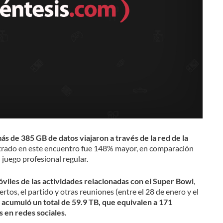
más de 385 GB de datos viajaron a través de la red de la
istrado en este encuentro fue 148% mayor, en comparación
 juego profesional regular.
óviles de las actividades relacionadas con el Super Bowl
,
rtos, el partido y otras reuniones (entre el 28 de enero y el
,
acumuló un total de 59.9 TB, que equivalen a 171
s en redes sociales.