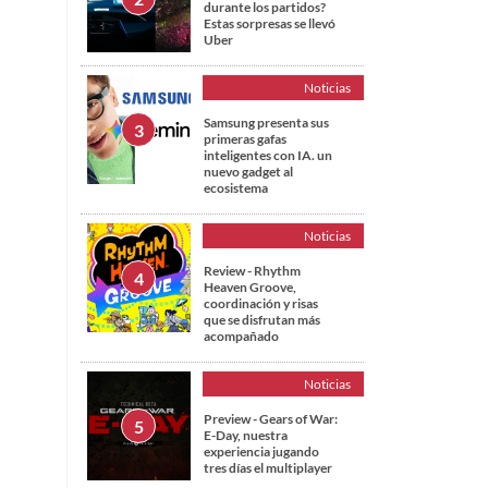
durante los partidos?
Estas sorpresas se llevó
Uber
Noticias
Samsung presenta sus
primeras gafas
inteligentes con IA. un
nuevo gadget al
ecosistema
Noticias
Review - Rhythm
Heaven Groove,
coordinación y risas
que se disfrutan más
acompañado
Noticias
Preview - Gears of War:
E-Day, nuestra
experiencia jugando
tres días el multiplayer