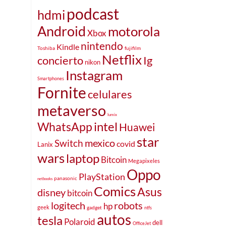
podcast
hdmi
Android
motorola
Xbox
nintendo
Kindle
Toshiba
fujifilm
Netflix
Ig
concierto
nikon
Instagram
Smartphones
Fornite
celulares
metaverso
lumix
intel
WhatsApp
Huawei
star
mexico
Switch
covid
Lanix
wars
laptop
Bitcoin
Megapixeles
Oppo
PlayStation
panasonic
netbooks
Comics
Asus
disney
bitcoin
robots
logitech
hp
geek
gadget
ntfs
autos
tesla
Polaroid
dell
OfficeJet