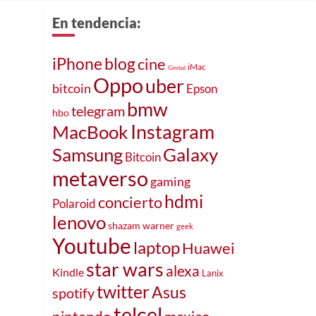
En tendencia:
iPhone
blog
cine
iMac
Gimbal
Oppo
uber
bitcoin
Epson
bmw
telegram
hbo
MacBook
Instagram
Samsung
Galaxy
Bitcoin
metaverso
gaming
hdmi
concierto
Polaroid
lenovo
shazam
warner
geek
Youtube
laptop
Huawei
star wars
alexa
Kindle
Lanix
twitter
Asus
spotify
telcel