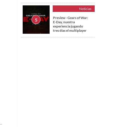
Noticias
Preview - Gears of War:
E-Day, nuestra
experiencia jugando
tres días el multiplayer