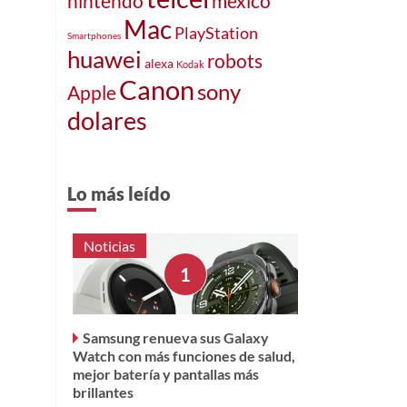
nintendo
mexico
Mac
PlayStation
Smartphones
huawei
robots
alexa
Kodak
Canon
sony
Apple
dolares
Lo más leído
Noticias
Samsung renueva sus Galaxy
Watch con más funciones de salud,
mejor batería y pantallas más
brillantes