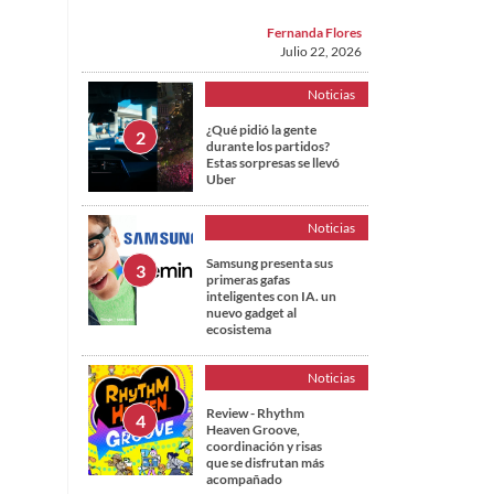
Fernanda Flores
Julio 22, 2026
Noticias
¿Qué pidió la gente
durante los partidos?
Estas sorpresas se llevó
Uber
Noticias
Samsung presenta sus
primeras gafas
inteligentes con IA. un
nuevo gadget al
ecosistema
Noticias
Review - Rhythm
Heaven Groove,
coordinación y risas
que se disfrutan más
acompañado