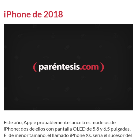
iPhone de 2018
Este año, Apple probablemente lance tres modelos de
iPhone: dos de ellos con pantalla OLED de 5.8 y 6.5 pulgadas.
El de menor tamaño, el llamado iPhone Xs, sería el sucesor del