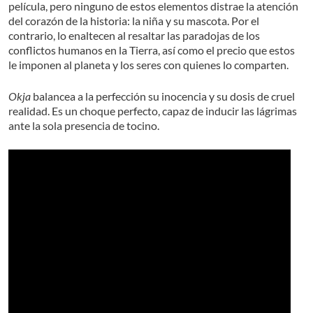
película, pero ninguno de estos elementos distrae la atención
del corazón de la historia: la niña y su mascota. Por el
contrario, lo enaltecen al resaltar las paradojas de los
conflictos humanos en la Tierra, así como el precio que estos
le imponen al planeta y los seres con quienes lo comparten.
Okja
balancea a la perfección su inocencia y su dosis de cruel
realidad. Es un choque perfecto, capaz de inducir las lágrimas
ante la sola presencia de tocino.